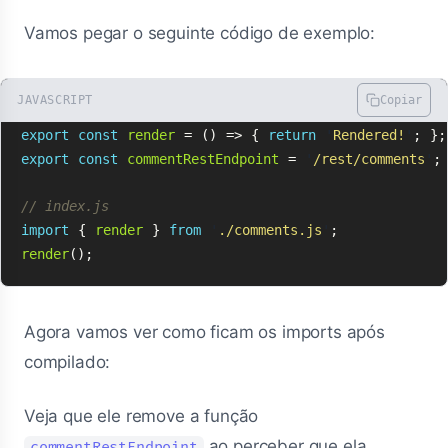
Vamos pegar o seguinte código de exemplo:
JAVASCRIPT
Copiar
// comments.js
export
const
render
=
()
=>
{
return
'
Rendered!
'
;
};
export
const
commentRestEndpoint
=
'
/rest/comments
'
;
// index.js
import
{
render
}
from
'
./comments.js
'
;
render
();
Agora vamos ver como ficam os imports após
compilado:
Veja que ele remove a função
ao perceber que ela,
commentRestEndpoint