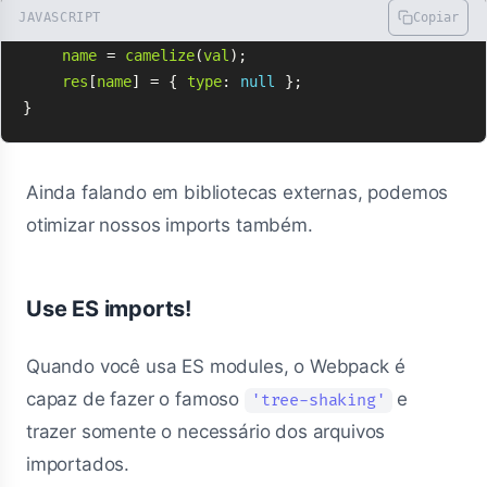
JAVASCRIPT
Copiar
if
(
typeof
val
===
'
string
'
)
{
name
=
camelize
(
val
);
res
[
name
]
=
{
type
:
null
};
}
Ainda falando em bibliotecas externas, podemos
otimizar nossos imports também.
Use ES imports!
Quando você usa ES modules, o Webpack é
capaz de fazer o famoso
e
'tree-shaking'
trazer somente o necessário dos arquivos
importados.